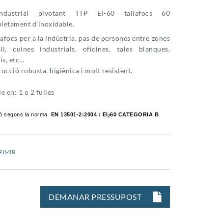
ndustrial pivotant TTP EI-60 tallafocs 60
letament d'inoxidable.
lafocs per a la indústria, pas de persones entre zones
ll, cuines industrials, oficines, sales blanques,
s, etc...
ucció robusta, higiènica i molt resistent.
e en: 1 o 2 fulles
ió segons la norma
EN 13501-2:2004
:
EI
60 CATEGORIA B
.
2
RIMIR
DEMANAR PRESSUPOST