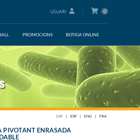
0
USUARI
BALL
PROMOCIONS
BOTIGA ONLINE
CAT
|
ESP
|
ENG
|
FRA
A PIVOTANT ENRASADA
DABLE