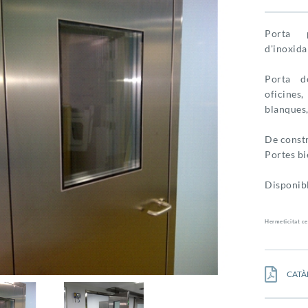
Porta p
d'inoxida
Porta d
oficines
blanques, 
De constr
Portes b
Disponibl
Hermeticitat ce
CATÀ