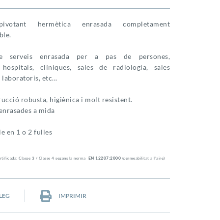
ivotant hermètica enrasada completament
ble.
e serveis enrasada per a pas de persones,
, hospitals, clíniques, sales de radiologia, sales
laboratoris, etc...
ucció robusta, higiènica i molt resistent.
ienrasades a mida
e en 1 o 2 fulles
rtificada: Classe 3 / Classe 4 segons la norma
EN 12207:2000
(permeabilitat a l'aire)
LEG
IMPRIMIR