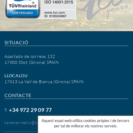
SITUACIÓ
Apartado de correos 132
17800 Olot (Girona) SPAIN
LLOCALOU
17813 La Vall de Bianya (Girona) SPAIN
CONTACTE
+34 972 29 09 77
T.
Aquest espai web utiliza cookies pròpies i de tercers
tanehermetic@tanehermetic.com
per tal de millorar els nostres serveis.