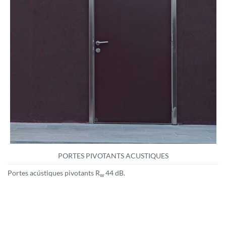
PORTES PIVOTANTS ACUSTIQUES
Portes acústiques pivotants R
44 dB.
w