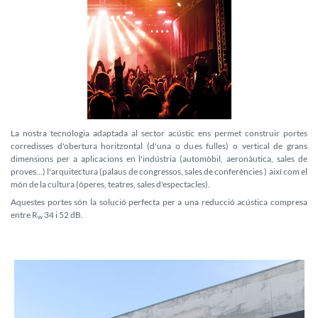
La nostra tecnologia adaptada al sector acústic ens permet construir portes
corredisses d'obertura horitzontal (d'una o dues fulles) o vertical de grans
dimensions per a aplicacions en l'indústria (automòbil, aeronàutica, sales de
proves...) l'arquitectura (palaus de congressos, sales de conferències ) així com el
món de la cultura (òperes, teatres, sales d'espectacles).
Aquestes portes són la solució perfecta per a una reducció acústica compresa
entre R
34 i 52 dB.
w