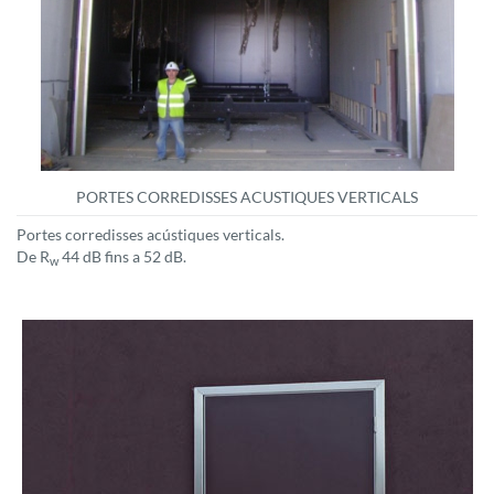
PORTES CORREDISSES ACUSTIQUES VERTICALS
Portes corredisses acústiques verticals.
De R
44 dB fins a 52 dB.
w