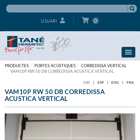
0
USUARI
Toggle
naviga
PRODUCTES
PORTES ACÚSTIQUES
CORREDISSA VERTICAL
VAM10P RW 50 DB CORREDISSA ACUSTICA VERTICAL
CAT
|
ESP
|
ENG
|
FRA
VAM10P RW 50 DB CORREDISSA
ACUSTICA VERTICAL