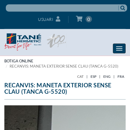
0
USUARI
Toggle
naviga
BOTIGA ONLINE
RECANVIS: MANETA EXTERIOR SENSE CLAU (TANCA G-5520)
CAT
|
ESP
|
ENG
|
FRA
RECANVIS: MANETA EXTERIOR SENSE
CLAU (TANCA G-5520)