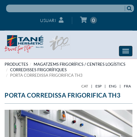
0
USUARI
Toggle
naviga
PRODUCTES
MAGATZEMS FRIGORÍFICS / CENTRES LOGÍSTICS
CORREDISSES FRIGORÍFIQUES
PORTA CORREDISSA FRIGORIFICA TH3
CAT
|
ESP
|
ENG
|
FRA
PORTA CORREDISSA FRIGORIFICA TH3