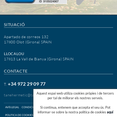
SITUACIÓ
Apartado de correos 132
17800 Olot (Girona) SPAIN
LLOCALOU
17813 La Vall de Bianya (Girona) SPAIN
CONTACTE
+34 972 29 09 77
T.
Aquest espai web utiliza cookies pròpies i de tercers
tanehermetic@tanehermetic.com
per tal de millorar els nostres serveis.
Si continua, entenem que accepta el seu ús. Pot
AVÍS LEGAL
CONDICIONS D'ÚS WEB
CONDICIONS D'ÚS SHOP ONLINE
informar-se sobre la nostra política de cookies
aquí
POLITICA DE COOKIES
CANAL ÈTIC