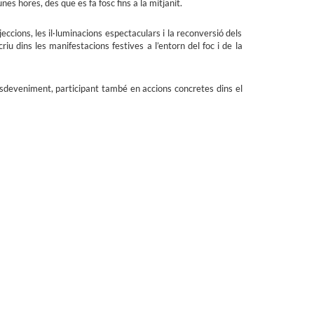
es hores, des que es fa fosc fins a la mitjanit.
eccions, les il·luminacions espectaculars i la reconversió dels
riu dins les manifestacions festives a l’entorn del foc i de la
esdeveniment, participant també en accions concretes dins el