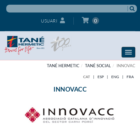
0
USUARI
Toggle
naviga
TANÉ HERMETIC
TANÉ SOCIAL
INNOVAC
CAT
|
ESP
|
ENG
|
FRA
INNOVACC