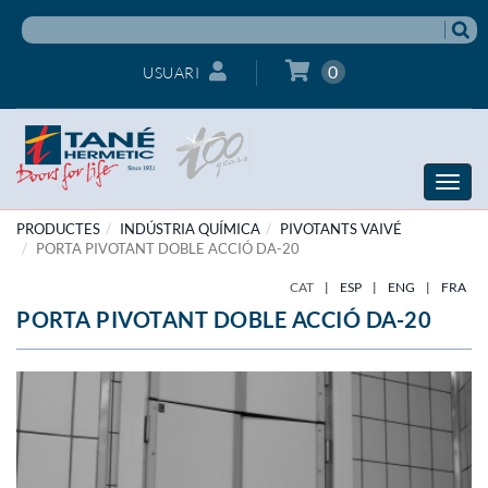
0
USUARI
Toggle
naviga
PRODUCTES
INDÚSTRIA QUÍMICA
PIVOTANTS VAIVÉ
PORTA PIVOTANT DOBLE ACCIÓ DA-20
CAT
|
ESP
|
ENG
|
FRA
PORTA PIVOTANT DOBLE ACCIÓ DA-20