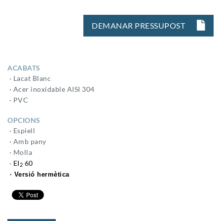
DEMANAR PRESSUPOST
ACABATS
· Lacat Blanc
· Acer inoxidable AISI 304
· PVC
OPCIONS
· Espiell
· Amb pany
· Molla
·
EI
60
2
· Versió hermètica