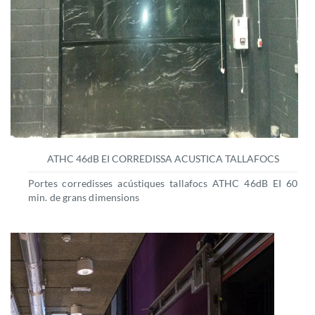
ATHC 46dB EI CORREDISSA ACUSTICA TALLAFOCS
Portes corredisses acústiques tallafocs ATHC 46dB EI 60
min. de grans dimensions