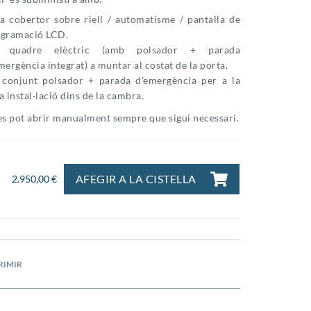
a cobertor sobre riell / automatisme / pantalla de
gramació LCD.
 quadre elèctric (amb polsador + parada
mergència integrat) a muntar al costat de la porta.
conjunt polsador + parada d'emergència per a la
a instal·lació dins de la cambra.
es pot abrir manualment sempre que sigui necessari.
AFEGIR A LA CISTELLA
2.950,00 €
RIMIR