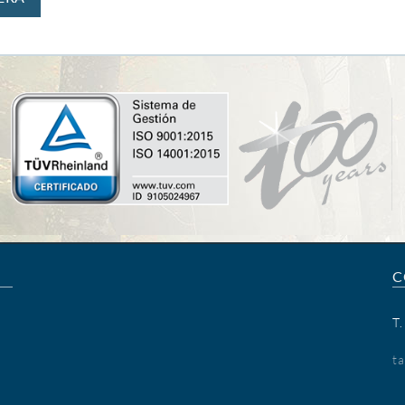
C
T
t