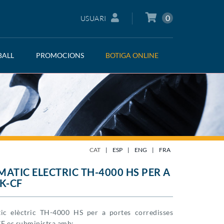
0
USUARI
BALL
PROMOCIONS
BOTIGA ONLINE
CAT
|
ESP
|
ENG
|
FRA
ATIC ELECTRIC TH-4000 HS PER A
K-CF
tic elèctric TH-4000 HS per a portes corredisses
F es subministra amb: