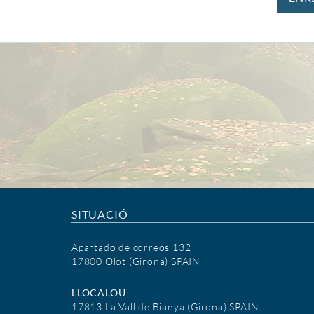
SITUACIÓ
Apartado de correos 132
17800 Olot (Girona) SPAIN
LLOCALOU
17813 La Vall de Bianya (Girona) SPAIN