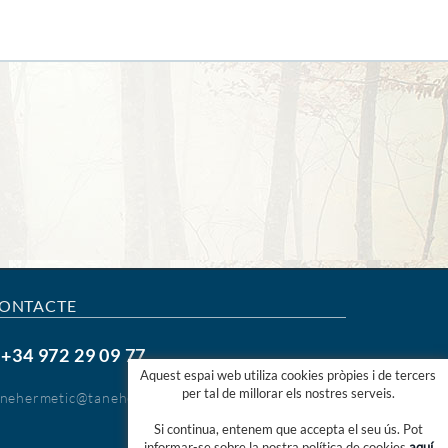
ONTACTE
+34 972 29 09 77
.
Aquest espai web utiliza cookies pròpies i de tercers
per tal de millorar els nostres serveis.
anehermetic@tanehermetic.com
Si continua, entenem que accepta el seu ús. Pot
informar-se sobre la nostra política de cookies
aquí