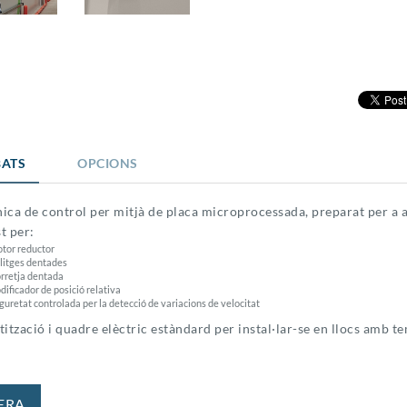
ATS
OPCIONS
nica de control per mitjà de placa microprocessada, preparat per a 
 per:
tor reductor
litges dentades
rretja dentada
dificador de posició relativa
guretat controlada per la detecció de variacions de velocitat
tzació i quadre elèctric estàndard per instal·lar-se en llocs amb t
ERA