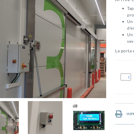
Tap
pro
Un
d'e
Un 
sev
La porta 
IMP