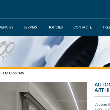
RENCIES
SERVEIS
NOTÍCIES
CONTACTE
TRE
S I ACCESSORIS
F
AUTOM
ARTHI
L'automà
ArTHik-C