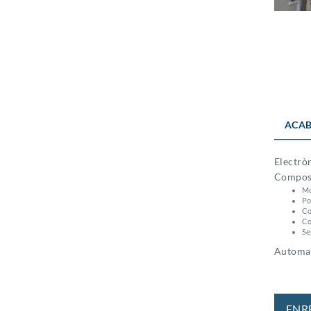
ACAB
Electrò
Compost
Mo
Po
Co
Co
Se
Automati
ENR