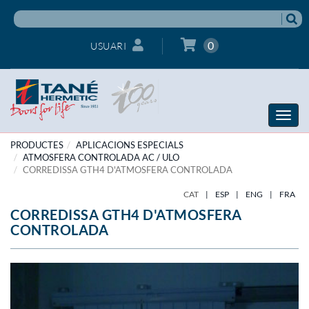
0
USUARI
Toggle
naviga
PRODUCTES
APLICACIONS ESPECIALS
ATMOSFERA CONTROLADA AC / ULO
CORREDISSA GTH4 D'ATMOSFERA CONTROLADA
CAT
|
ESP
|
ENG
|
FRA
CORREDISSA GTH4 D'ATMOSFERA
CONTROLADA