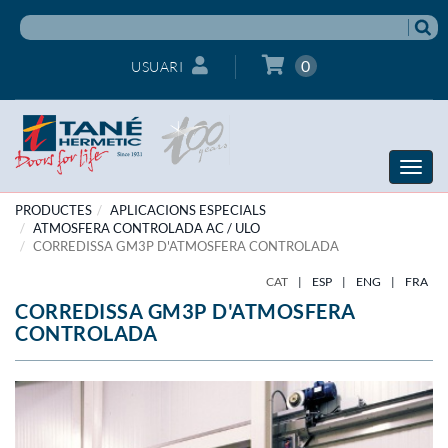
0
USUARI
Toggle
naviga
PRODUCTES
APLICACIONS ESPECIALS
ATMOSFERA CONTROLADA AC / ULO
CORREDISSA GM3P D'ATMOSFERA CONTROLADA
CAT
|
ESP
|
ENG
|
FRA
CORREDISSA GM3P D'ATMOSFERA
CONTROLADA