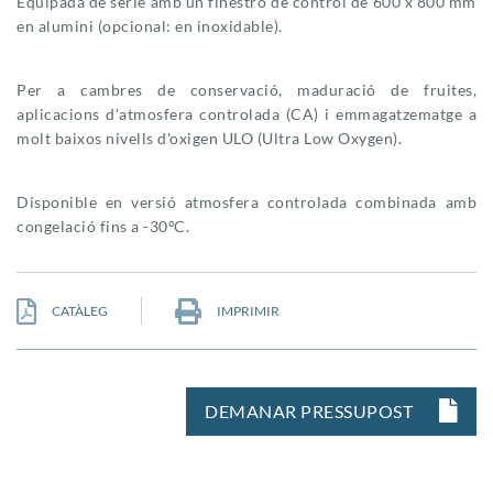
Equipada de sèrie amb un finestró de control de 600 x 800 mm
en alumini (opcional: en inoxidable).
Per a cambres de conservació, maduració de fruites,
aplicacions d'atmosfera controlada (CA) i emmagatzematge a
molt baixos nivells d'oxigen ULO (Ultra Low Oxygen).
Disponible en versió atmosfera controlada combinada amb
congelació fins a -30ºC.
CATÀLEG
IMPRIMIR
DEMANAR PRESSUPOST